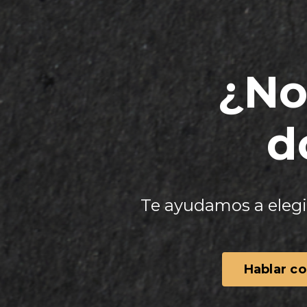
¿No
d
Te ayudamos a elegir
Hablar co