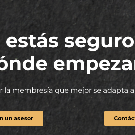
 estás seguro
ónde empeza
 la membresía que mejor se adapta a 
n un asesor
Contác