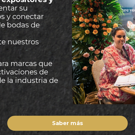
ntar su
os y conectar
de bodas de
te nuestros
ara marcas que
ctivaciones de
 la industria de
Saber más