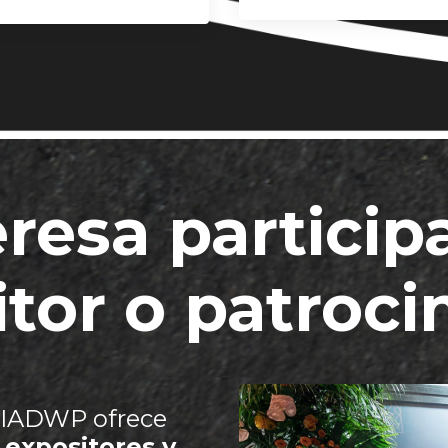
eresa partici
tor o patroc
 IADWP ofrece
 expositores y