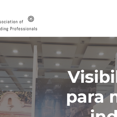
Visib
para 
ind