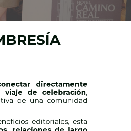
MBRESÍA
conectar directamente
viaje de celebración
,
activa de una comunidad
neficios editoriales, esta
os, relaciones de largo